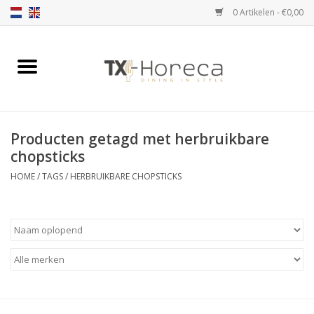
0 Artikelen - €0,00
Home
Assortiment
Producten getagd met herbruikbare
Catalogi
chopsticks
HOME
/
TAGS
/
HERBRUIKBARE CHOPSTICKS
Partnership Qookingtable
Merken
Contact