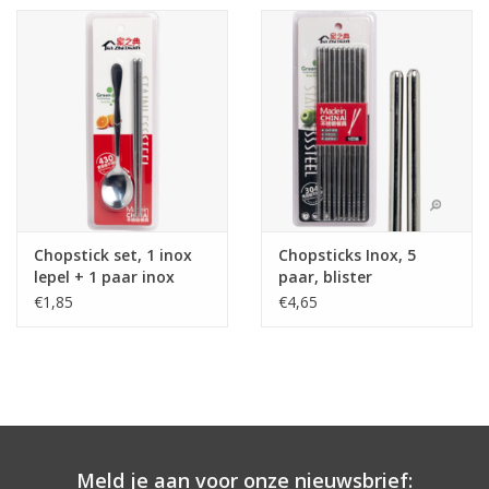
Chopstick set, 1 inox
Chopsticks Inox, 5
lepel + 1 paar inox
paar, blister
chopsticks, blister
€1,85
€4,65
Meld je aan voor onze nieuwsbrief: