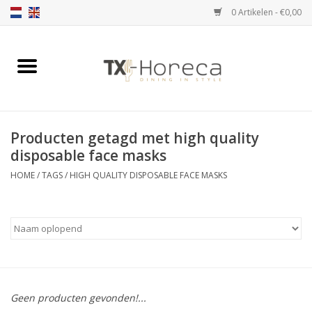
0 Artikelen - €0,00
Home
Assortiment
Producten getagd met high quality
Catalogi
disposable face masks
HOME
/
TAGS
/
HIGH QUALITY DISPOSABLE FACE MASKS
Partnership Qookingtable
Merken
Contact
Geen producten gevonden!...