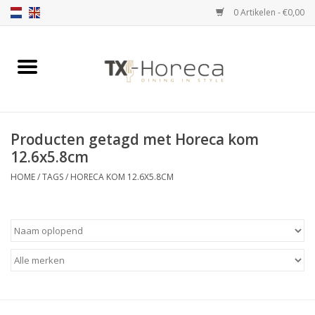
0 Artikelen - €0,00
Home
Assortiment
Producten getagd met Horeca kom
Catalogi
12.6x5.8cm
HOME
/
TAGS
/
HORECA KOM 12.6X5.8CM
Partnership Qookingtable
Merken
Contact