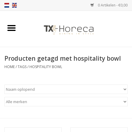
0 Artikelen - €0,00
Home
Assortiment
Producten getagd met hospitality bowl
Catalogi
HOME
/
TAGS
/
HOSPITALITY BOWL
Partnership Qookingtable
Merken
Contact