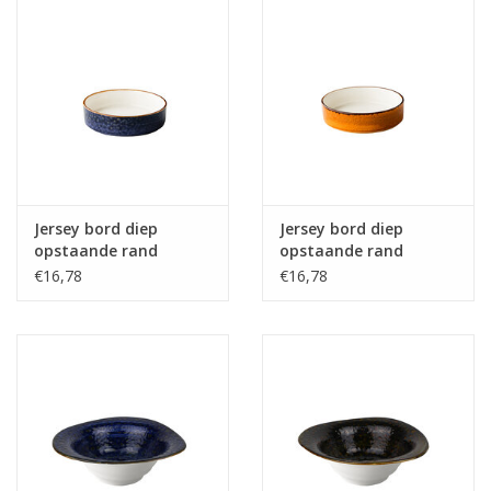
Jersey bord diep
Jersey bord diep
opstaande rand
opstaande rand
stapelbaar blauw
stapelbaar oranje
€16,78
€16,78
18cm
18cm