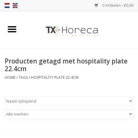
0 Artikelen - €0,00
Home
Assortiment
Producten getagd met hospitality plate
Catalogi
22.4cm
HOME
/
TAGS
/
HOSPITALITY PLATE 22.4CM
Partnership Qookingtable
Merken
Contact