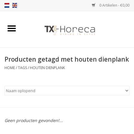
0 Artikelen - €0,00
Home
Assortiment
Producten getagd met houten dienplank
Catalogi
HOME
/
TAGS
/
HOUTEN DIENPLANK
Partnership Qookingtable
Merken
Contact
Geen producten gevonden!...