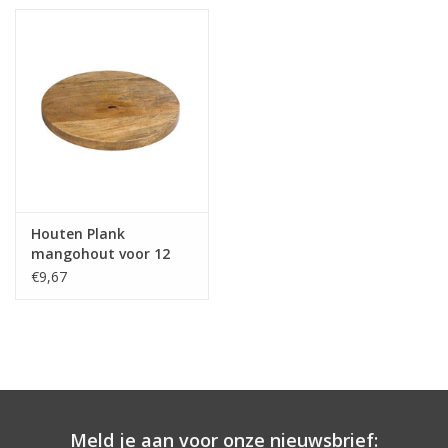
Houten Plank
mangohout voor 12
prikkers 20x1,5cm
€9,67
Meld je aan voor onze nieuwsbrief: