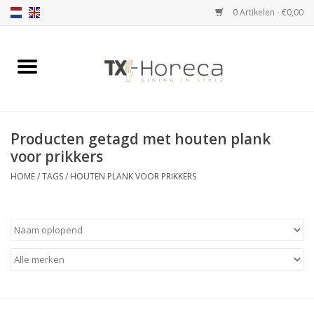
0 Artikelen - €0,00
Home
Assortiment
Producten getagd met houten plank
Catalogi
voor prikkers
HOME
/
TAGS
/
HOUTEN PLANK VOOR PRIKKERS
Partnership Qookingtable
Merken
Contact