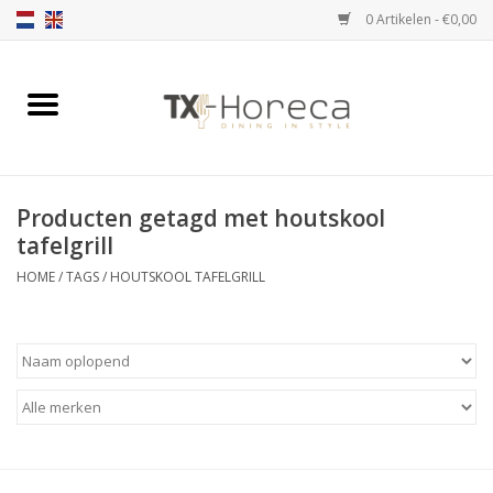
0 Artikelen - €0,00
Home
Assortiment
Producten getagd met houtskool
Catalogi
tafelgrill
HOME
/
TAGS
/
HOUTSKOOL TAFELGRILL
Partnership Qookingtable
Merken
Contact