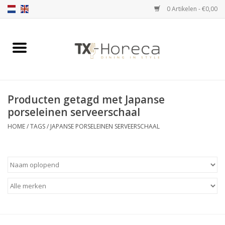
0 Artikelen - €0,00
Home
Assortiment
Producten getagd met Japanse
Catalogi
porseleinen serveerschaal
HOME
/
TAGS
/
JAPANSE PORSELEINEN SERVEERSCHAAL
Partnership Qookingtable
Merken
Contact