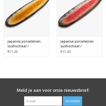
Japanse porseleinen
Japanse porseleinen
sushischaal /
sushischaal /
serveerschaal Yaketa
serveerschaal Yaketa
€11,20
€11,20
41×11,5cm, geel/bruin
41×11,5cm, rood/bruin
Meld je aan voor onze nieuwsbrief:
ABONNEER