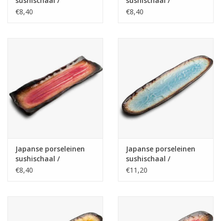
sushischaal /
sushischaal /
serveerschaal Yaketa
serveerschaal Yaketa
€8,40
€8,40
32x11cm, blauw/bruin
32x11cm, geel/bruin
Japanse porseleinen
Japanse porseleinen
sushischaal /
sushischaal /
serveerschaal Yaketa
serveerschaal Yaketa
€8,40
€11,20
32x11cm, rood/bruin
41×11,5cm,
blauw/bruin