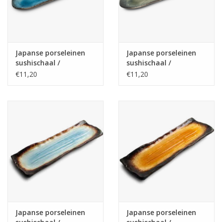
Japanse porseleinen
Japanse porseleinen
sushischaal /
sushischaal /
serveerschaal
serveerschaal
€11,20
€11,20
33.5x8.5cm, blauw
33.5x8.5cm, groen
Japanse porseleinen
Japanse porseleinen