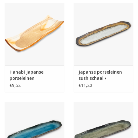
Hanabi Japanse
Japanse porseleinen
porseleinen
sushischaal /
sushischaal /
serveerschaal
€9,52
€11,20
serveerschaal
33.5x8.5cm, beige
24.5x9cm, aardetinten