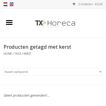
0 Artikelen - €0,00
Home
Assortiment
Producten getagd met kerst
Catalogi
HOME
/
TAGS
/
KERST
Partnership Qookingtable
Merken
Contact
Geen producten gevonden!...