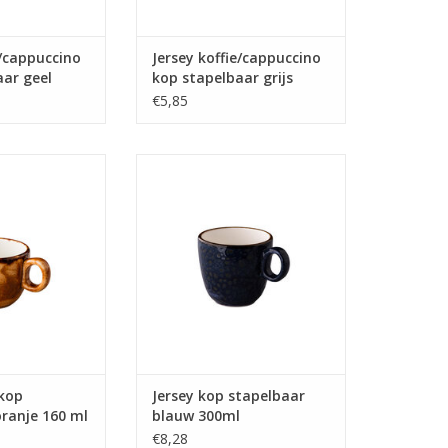
e/cappuccino
Jersey koffie/cappuccino
aar geel
kop stapelbaar grijs
200ml
€5,85
kop stapelbaar
Jersey kop stapelbaar blauw
ml - Oersterk
300ml - Oersterk gekleurd
elein tegen een
porselein tegen een zeer scherpe
erpe prijs
prijs
N WINKELWAGEN
TOEVOEGEN AAN WINKELWAGEN
ekop
Jersey kop stapelbaar
ranje 160 ml
blauw 300ml
€8,28