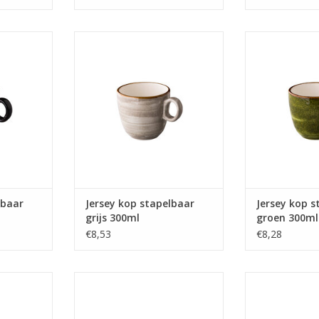
aar bruin
Jersey kop stapelbaar grijs 300ml
Jersey kop st
gekleurd
- Oersterk gekleurd porselein
300ml - Oers
eer scherpe
tegen een zeer scherpe prijs
porselein tegen
pr
TOEVOEGEN AAN WINKELWAGEN
NKELWAGEN
TOEVOEGEN AA
lbaar
Jersey kop stapelbaar
Jersey kop s
grijs 300ml
groen 300ml
€8,53
€8,28
 stapelbaar
Jersey latte/thee kop stapelbaar
Jersey latte/th
rk gekleurd
groen 350 ml - Oersterk gekleurd
oranje 350 
eer scherpe
porselein tegen een zeer scherpe
gekleurd pors