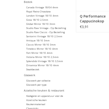
Bestek
Canada Vintage 18/04 4mm
Royal Retro Chocolate
Q Performance
London Vintage 18/10 4mm
Gioia 18/10 2,5mm
Cappucinokop
Global Mirror 18/10 3mm
stapelbaar 200 m
€3,91
Studio Raw Vintage - Op Bestelling
Studio Raw Classic - Op Bestelling
Santorini Vintage 18/10 2,5mm
Antique 18/10 3mm
Classic Mirror 18/10 3mm
Timeless Mirror 18/10 4mm
Fort Mirror 18/10 4mm
Victoria Mirror 18/10 2,5mm
Splendido Vintage 18/10 3,5mm
Dinamica Mirror 18/10 4mm
Steakbestek
Glaswerk
Glaswerk per collectie
Glaswerk per type
Aziatische keuken & restaurant
Kookgerei en apparatuur voor de
Aziatische keuken
Keukenmateriaal
Chopsticks