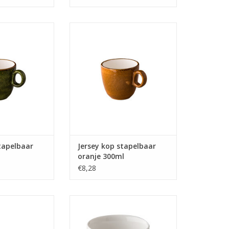
apelbaar groen
Jersey kop stapelbaar oranje
terk gekleurd
300ml - Oersterk gekleurd
 een zeer scherpe
porselein tegen een zeer scherpe
ijs
prijs
N WINKELWAGEN
TOEVOEGEN AAN WINKELWAGEN
tapelbaar
Jersey kop stapelbaar
oranje 300ml
€8,28
ee kop stapelbaar
Q Fine China koffiekop 170 ml
ml - Oersterk
TOEVOEGEN AAN WINKELWAGEN
elein tegen een