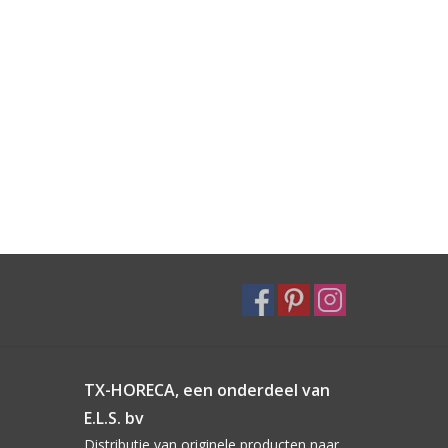
TX-HORECA, een onderdeel van
E.L.S. bv
Distributie van originele producten naar