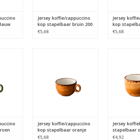
puccino
Jersey koffie/cappuccino
Jersey koffi
blauw
kop stapelbaar bruin 200
kop stapelb
ml
200ml
€5,68
€5,68
ccino kop
Jersey koffie/cappuccino kop
Jersey koffie
n 200ml
stapelbaar oranje 200 ml -
oranje 160 
Oersterk gekleurd porselein
gekleurd pors
NKELWAGEN
tegen een zeer scherpe prijs
zeer sch
TOEVOEGEN AAN WINKELWAGEN
TOEVOEGEN AA
puccino
Jersey koffie/cappuccino
Jersey koffi
groen
kop stapelbaar oranje
stapelbaar o
200 ml
€5,68
€4,92