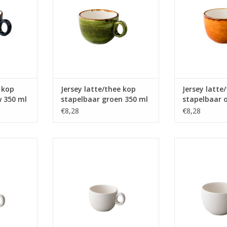
prijs
zeer sch
NKELWAGEN
TOEVOEGEN AAN WINKELWAGEN
TOEVOEGEN AA
 kop
Jersey latte/thee kop
Jersey latte
w 350 ml
stapelbaar groen 350 ml
stapelbaar o
€8,28
€8,28
pucinokop
Q Performance Koffiekop
Q Performance 
rsterk off-
stapelbaar 160 ml - Oersterk off-
stapelbaar 350 m
n een zeer
white porselein tegen een zeer
white porselei
js
scherpe prijs
scherp
NKELWAGEN
TOEVOEGEN AAN WINKELWAGEN
TOEVOEGEN AA