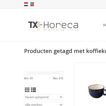
H
Producten getagd met koffiek
Jersey koffie/cappu
stapelbaar blauw 
Oersterk gekleurd 
Min: €
0
Max: €
10
tegen een zeer sche
TOEVOEGEN AAN WI