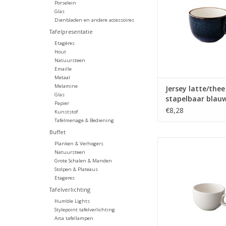
prijs
Porselein
Glas
TOEVOEGEN AAN WI
Dienbladen en andere accessoires
Tafelpresentatie
Etagères
Hout
Natuursteen
Emaille
Metaal
Melamine
Jersey latte/thee
Glas
stapelbaar blau
Papier
€8,28
Kunststof
Tafelmenage & Bediening
Buffet
Q Performance Cap
Planken & Verhogers
stapelbaar 200 ml - Oe
Natuursteen
Grote Schalen & Manden
white porselein tege
Stolpen & Plateaus
scherpe pri
Etageres
TOEVOEGEN AAN WI
Tafelverlichting
Humble Lights
Stylepoint tafelverlichting
Arca tafellampen