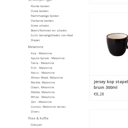
Ronde borden
Ovale borden
Jersey kop stapelb
Rechthoekige borden
300ml - Oersterk 
Vierkante borden
Grote schalen
porselein tegen een z
Bowls/Kommen en schalen
prijs
Sushi benodigdheden non-food
Shapes
TOEVOEGEN AAN WI
Melamine
Asia - Melamine
Apulia Spirale - Melamine
Tierra - Melamine
Fish - Melamine
Abissi - Melamine
African Wood, Melamine
Jersey kop stape
Marble, Melamine
bruin 300ml
Ocean, Melamine
Pebble, Melamine
€8,28
White - Melamine
Zen - Melamine
Cosmos, Melamine servies
Jersey latte/thee kop
Divers
blauw 350 ml - Oerste
Thee & Koffie
porselein tegen een z
Gietijzer