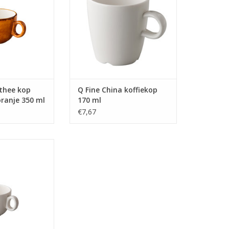
erpe prijs
N WINKELWAGEN
/thee kop
Q Fine China koffiekop
ranje 350 ml
170 ml
€7,67
Latte koffiekop
l - Oersterk off-
n tegen een zeer
e prijs
N WINKELWAGEN