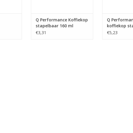
Q Performance Koffiekop
Q Performan
stapelbaar 160 ml
koffiekop st
l
ml
€3,31
€5,23