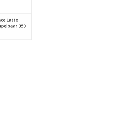
ce Latte
apelbaar 350