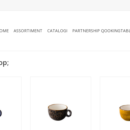
OME
ASSORTIMENT
CATALOGI
PARTNERSHIP QOOKINGTAB
op;
ccino kop
Jersey koffie/cappuccino kop
Jersey koffie
200 ml -
stapelbaar bruin 200 ml -
stapelbaar geel
porselein
Oersterk gekleurd porselein
gekleurd pors
rpe prijs
tegen een zeer scherpe prijs
zeer sch
NKELWAGEN
TOEVOEGEN AAN WINKELWAGEN
TOEVOEGEN AA