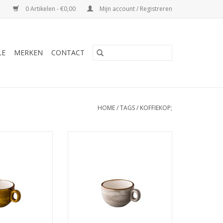
0 Artikelen - €0,00
Mijn account / Registreren
LE
MERKEN
CONTACT
HOME
/
TAGS
/
KOFFIEKOP;
/cappuccino kop
Jersey koffie/cappuccino kop
 200ml - Oersterk
stapelbaar grijs 200ml - Oersterk
elein tegen een
gekleurd porselein tegen een
erpe prijs
zeer scherpe prijs
N WINKELWAGEN
TOEVOEGEN AAN WINKELWAGEN