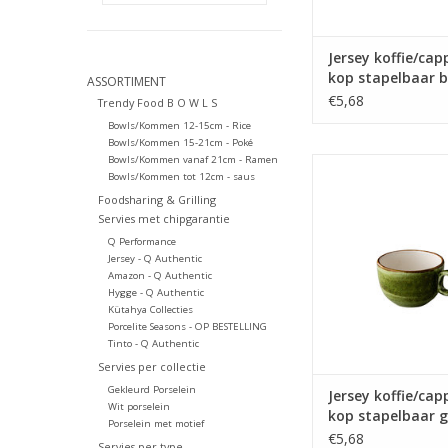
Jersey koffie/cap
kop stapelbaar 
ASSORTIMENT
200 ml
€5,68
Trendy Food B O W L S
Bowls/Kommen 12-15cm - Rice
Bowls/Kommen 15-21cm - Poké
Bowls/Kommen vanaf 21cm - Ramen
Jersey koffie/cappu
Bowls/Kommen tot 12cm - saus
stapelbaar groe
Foodsharing & Grilling
TOEVOEGEN AAN WI
Servies met chipgarantie
Q Performance
Jersey - Q Authentic
Amazon - Q Authentic
Hygge - Q Authentic
Kütahya Collecties
Porcelite Seasons - OP BESTELLING
Tinto - Q Authentic
Servies per collectie
Gekleurd Porselein
Jersey koffie/cap
Wit porselein
kop stapelbaar 
Porselein met motief
200ml
€5,68
Servies per type