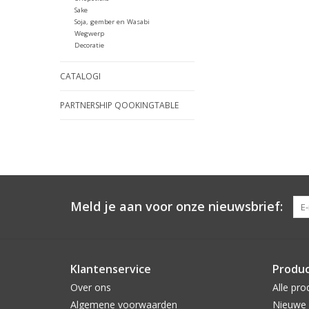
Sake
Soja, gember en Wasabi
Wegwerp
Decoratie
CATALOGI
PARTNERSHIP QOOKINGTABLE
Meld je aan voor onze nieuwsbrief:
Klantenservice
Produ
Over ons
Alle pro
Algemene voorwaarden
Nieuwe 