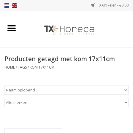
0 Artikelen - €0,00
Home
Assortiment
Producten getagd met kom 17x11cm
Catalogi
HOME
/
TAGS
/
KOM 17X11CM
Partnership Qookingtable
Merken
Contact