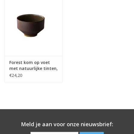
Forest kom op voet
met natuurlijke tinten,
17,2x11cm, 1600ml
€24,20
Meld je aan voor onze nieuwsbrief: