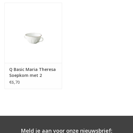
Q Basic Maria Theresa
Soepkom met 2
handvaten, Wit met
€6,70
gouden rand, 300ml
Meld je aan voor onze nieuwsbrief: