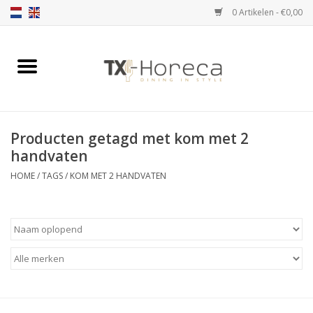
0 Artikelen - €0,00
Home
Assortiment
Producten getagd met kom met 2
Catalogi
handvaten
HOME
/
TAGS
/
KOM MET 2 HANDVATEN
Partnership Qookingtable
Merken
Contact