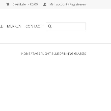
0 Artikelen - €0,00
Mijn account / Registreren
LE
MERKEN
CONTACT
HOME
/
TAGS
/
LIGHT BLUE DRINKING GLASSES