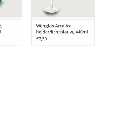
tjes.
Vaatwasmachinebestendig
stendig
TOEVOEGEN AAN WINKELWAGEN
NKELWAGEN
e,
Wijnglas Arca Ice,
l
helder/lichtblauw, 440ml
€7,50