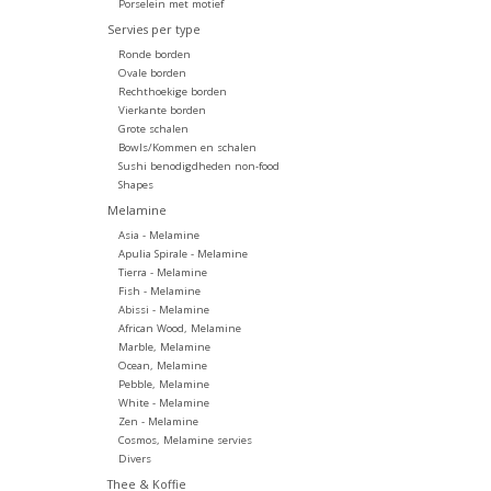
Porselein met motief
Servies per type
Ronde borden
Ovale borden
Rechthoekige borden
Vierkante borden
Grote schalen
Bowls/Kommen en schalen
Sushi benodigdheden non-food
Shapes
Melamine
Asia - Melamine
Apulia Spirale - Melamine
Tierra - Melamine
Fish - Melamine
Abissi - Melamine
African Wood, Melamine
Marble, Melamine
Ocean, Melamine
Pebble, Melamine
White - Melamine
Zen - Melamine
Cosmos, Melamine servies
Divers
Thee & Koffie