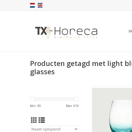
H
Producten getagd met light bl
glasses
Drinkglas Arca Ice, l
560ml, met een subtie
kleurverloop me
Min: €
0
Max: €
10
gecraqueleerde look
Kan ook als c/mockt
dienen.
De ICE collectie be
waterglazen, wijng