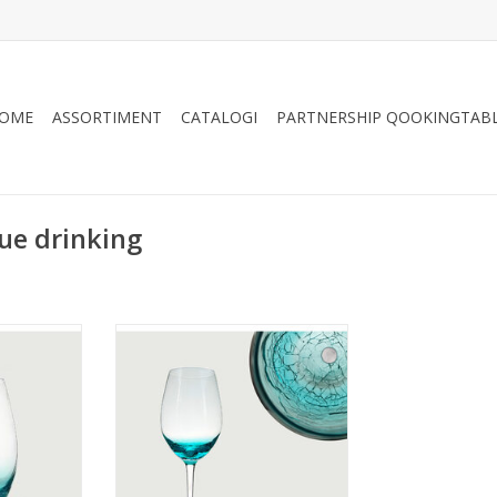
OME
ASSORTIMENT
CATALOGI
PARTNERSHIP QOOKINGTAB
ue drinking
ichtblauw,
Wijnglas Arca Ice,
l lichtblauw
helder/lichtblauw, 440ml, met
t een
een subtiel lichtblauw
 onderaan.
kleurverloop met een
ail glas
gecraqueleerde look onderaan
De ICE collectie bestaat uit
staat uit
waterglazen, wijnglazen en
lazen en
champagne fluitjes.