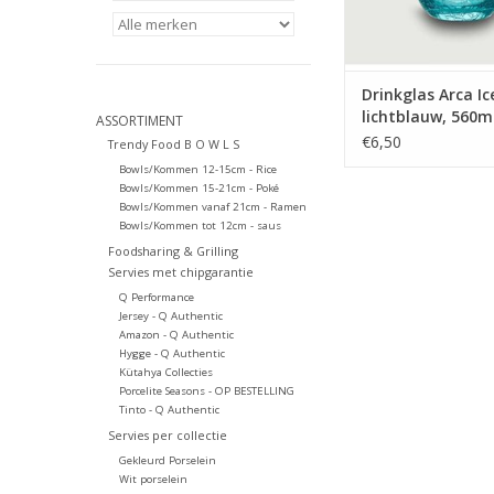
champagne flui
Vaatwasmachinebe
TOEVOEGEN AAN WI
Drinkglas Arca Ic
lichtblauw, 560m
ASSORTIMENT
€6,50
Trendy Food B O W L S
Bowls/Kommen 12-15cm - Rice
Bowls/Kommen 15-21cm - Poké
Bowls/Kommen vanaf 21cm - Ramen
Bowls/Kommen tot 12cm - saus
Foodsharing & Grilling
Servies met chipgarantie
Q Performance
Jersey - Q Authentic
Amazon - Q Authentic
Hygge - Q Authentic
Kütahya Collecties
Porcelite Seasons - OP BESTELLING
Tinto - Q Authentic
Servies per collectie
Gekleurd Porselein
Wit porselein