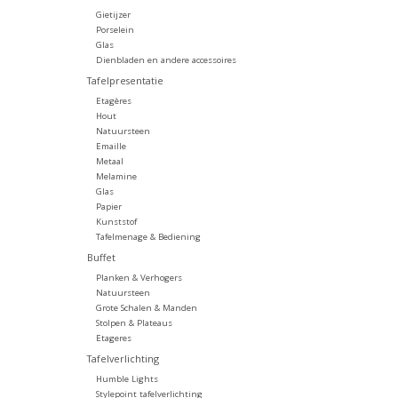
Gietijzer
Porselein
Glas
Dienbladen en andere accessoires
Tafelpresentatie
Etagères
Hout
Natuursteen
Emaille
Metaal
Melamine
Glas
Papier
Kunststof
Tafelmenage & Bediening
Buffet
Planken & Verhogers
Natuursteen
Grote Schalen & Manden
Stolpen & Plateaus
Etageres
Tafelverlichting
Humble Lights
Stylepoint tafelverlichting