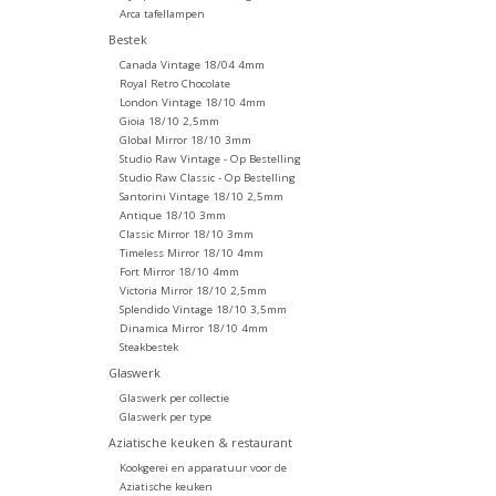
Arca tafellampen
Bestek
Canada Vintage 18/04 4mm
Royal Retro Chocolate
London Vintage 18/10 4mm
Gioia 18/10 2,5mm
Global Mirror 18/10 3mm
Studio Raw Vintage - Op Bestelling
Studio Raw Classic - Op Bestelling
Santorini Vintage 18/10 2,5mm
Antique 18/10 3mm
Classic Mirror 18/10 3mm
Timeless Mirror 18/10 4mm
Fort Mirror 18/10 4mm
Victoria Mirror 18/10 2,5mm
Splendido Vintage 18/10 3,5mm
Dinamica Mirror 18/10 4mm
Steakbestek
Glaswerk
Glaswerk per collectie
Glaswerk per type
Aziatische keuken & restaurant
Kookgerei en apparatuur voor de
Aziatische keuken