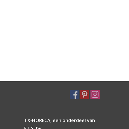
TX-HORECA, een onderdeel van
E.L.S. bv