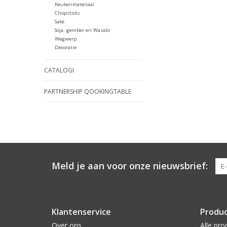
Keukenmateriaal
Chopsticks
Sake
Soja, gember en Wasabi
Wegwerp
Decoratie
CATALOGI
PARTNERSHIP QOOKINGTABLE
Meld je aan voor onze nieuwsbrief:
Klantenservice
Produ
Over ons
Alle pro