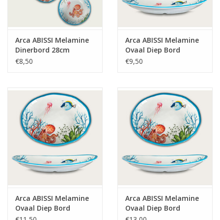
Arca ABISSI Melamine
Arca ABISSI Melamine
Dinerbord 28cm
Ovaal Diep Bord
23x17x4cm
€8,50
€9,50
Arca ABISSI Melamine
Arca ABISSI Melamine
Ovaal Diep Bord
Ovaal Diep Bord
28x23x5cm
36x28x5,5cm
€11,50
€13,00