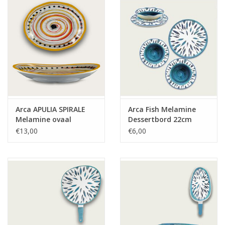
Arca APULIA SPIRALE
Arca Fish Melamine
Melamine ovaal
Dessertbord 22cm
bord/schaal
€13,00
€6,00
36x28x5,5cm, geel