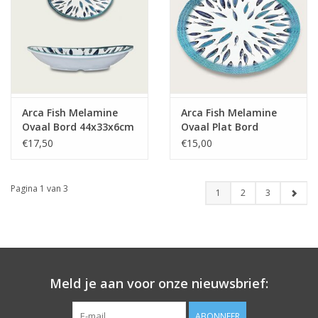
Arca Fish Melamine
Arca Fish Melamine
Ovaal Bord 44x33x6cm
Ovaal Plat Bord
40x30cm
€17,50
€15,00
Pagina 1 van 3
1
2
3
Meld je aan voor onze nieuwsbrief:
ABONNEER