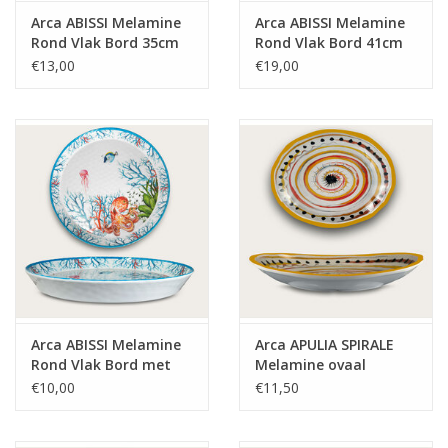
Arca ABISSI Melamine
Arca ABISSI Melamine
Rond Vlak Bord 35cm
Rond Vlak Bord 41cm
€13,00
€19,00
Arca ABISSI Melamine
Arca APULIA SPIRALE
Rond Vlak Bord met
Melamine ovaal
rand 35x4cm
bord/schaal
€10,00
€11,50
28x23x5cm, geel