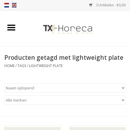
0 Artikelen - €0,00
Home
Assortiment
Producten getagd met lightweight plate
Catalogi
HOME
/
TAGS
/
LIGHTWEIGHT PLATE
Partnership Qookingtable
Merken
Contact