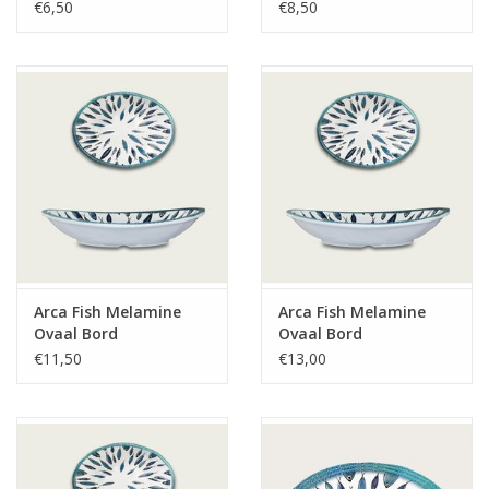
20cm
€6,50
€8,50
Arca Fish Melamine
Arca Fish Melamine
Ovaal Bord
Ovaal Bord
28x23xH5cm
36x28x5,5cm
€11,50
€13,00