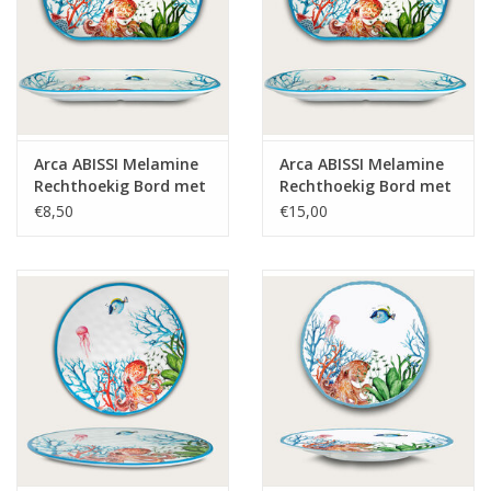
Arca ABISSI Melamine
Arca ABISSI Melamine
Rechthoekig Bord met
Rechthoekig Bord met
rand 30x20x3cm
rand 45x30x4cm
€8,50
€15,00