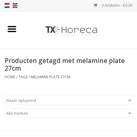
0 Artikelen - €0,00
Home
Assortiment
Producten getagd met melamine plate
Catalogi
27cm
HOME
/
TAGS
/
MELAMINE PLATE 27CM
Partnership Qookingtable
Merken
Contact