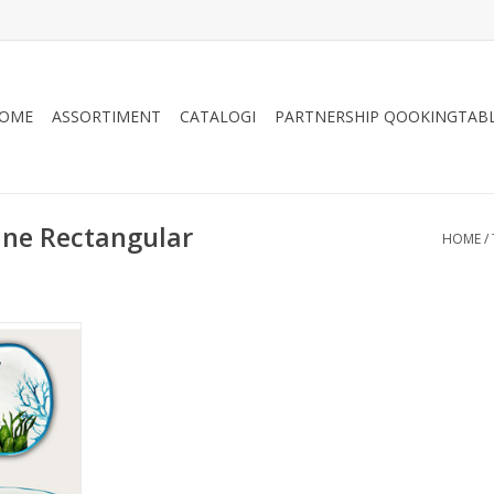
OME
ASSORTIMENT
CATALOGI
PARTNERSHIP QOOKINGTAB
ne Rectangular
HOME
/
amine
met rand
tapelbaar,
en. Abissi
ie in de
d van de
kleuren en
fraait deze