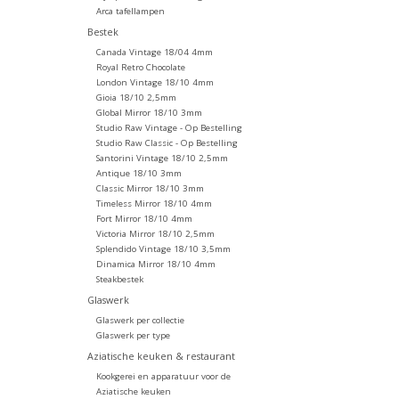
Arca tafellampen
Bestek
Canada Vintage 18/04 4mm
Royal Retro Chocolate
London Vintage 18/10 4mm
Gioia 18/10 2,5mm
Global Mirror 18/10 3mm
Studio Raw Vintage - Op Bestelling
Studio Raw Classic - Op Bestelling
Santorini Vintage 18/10 2,5mm
Antique 18/10 3mm
Classic Mirror 18/10 3mm
Timeless Mirror 18/10 4mm
Fort Mirror 18/10 4mm
Victoria Mirror 18/10 2,5mm
Splendido Vintage 18/10 3,5mm
Dinamica Mirror 18/10 4mm
Steakbestek
Glaswerk
Glaswerk per collectie
Glaswerk per type
Aziatische keuken & restaurant
Kookgerei en apparatuur voor de
Aziatische keuken