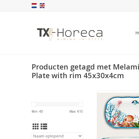
H
Producten getagd met Melami
Plate with rim 45x30x4cm
Arca ABISSI mel
Rechthoekig Bord 
45x30x4cm. Licht, s
Min: €
0
Max: €
15
voor binnen en buit
vond zijn inspirat
fascinerende werel
diepte. Met intense 
vloeiende vormen ver