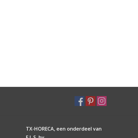
TX-HORECA, een onderdeel van
E.L.S. bv