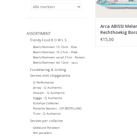
collectie uw zomers
TOEVOEGEN AAN WI
Arca ABISSI Mela
Rechthoekig Bor
ASSORTIMENT
rand 45x30x4cm
€15,00
Trendy Food B O W L S
Bowls/Kommen 12-15cm - Rice
Bowls/Kommen 15-21cm - Poké
Bowls/Kommen vanaf 21cm - Ramen
Bowls/Kommen tot 12cm - saus
Foodsharing & Grilling
Servies met chipgarantie
Q Performance
Jersey - Q Authentic
Amazon - Q Authentic
Hygge - Q Authentic
Kütahya Collecties
Porcelite Seasons - OP BESTELLING
Tinto - Q Authentic
Servies per collectie
Gekleurd Porselein
Wit porselein