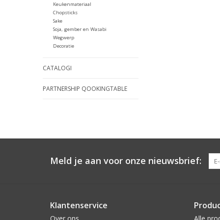
Keukenmateriaal
Chopsticks
Sake
Soja, gember en Wasabi
Wegwerp
Decoratie
CATALOGI
PARTNERSHIP QOOKINGTABLE
Meld je aan voor onze nieuwsbrief:
Klantenservice
Produ
Over ons
Alle pro