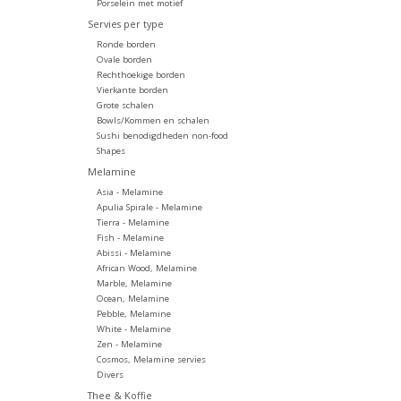
Porselein met motief
Servies per type
Ronde borden
Ovale borden
Rechthoekige borden
Vierkante borden
Grote schalen
Bowls/Kommen en schalen
Sushi benodigdheden non-food
Shapes
Melamine
Asia - Melamine
Apulia Spirale - Melamine
Tierra - Melamine
Fish - Melamine
Abissi - Melamine
African Wood, Melamine
Marble, Melamine
Ocean, Melamine
Pebble, Melamine
White - Melamine
Zen - Melamine
Cosmos, Melamine servies
Divers
Thee & Koffie