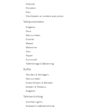
Gietijzer
Porselein
Glas
Dienbladen en andere accessoires
Tafelpresentatie
Etagères
Hout
Natuursteen
Emaille
Metaal
Melamine
Glas
Papier
Kunststof
Tafelmenage & Bediening
Buffet
Planken & Verhogers
Natuursteen
Grote Schalen & Manden
Stolpen & Plateaus
Etageres
Tafelverlichting
Humble Lights
Stylepoint tafelverlichting