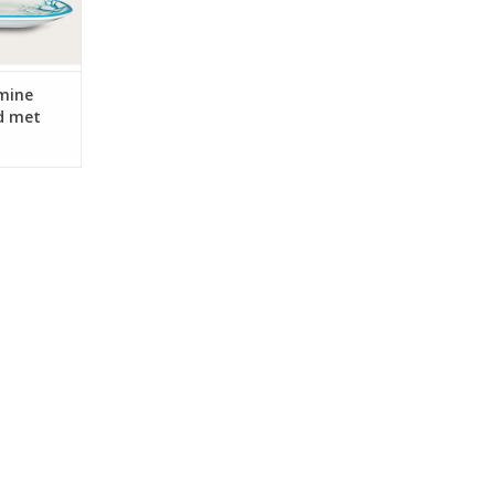
e tafels.
NKELWAGEN
mine
d met